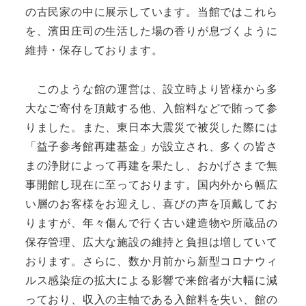
の古民家の中に展示しています。当館ではこれら
を、濱田庄司の生活した場の香りが息づくように
維持・保存しております。
このような館の運営は、設立時より皆様から多
大なご寄付を頂戴する他、入館料などで賄って参
りました。また、東日本大震災で被災した際には
「益子参考館再建基金」が設立され、多くの皆さ
まの浄財によって再建を果たし、おかげさまで無
事開館し現在に至っております。国内外から幅広
い層のお客様をお迎えし、喜びの声を頂戴してお
りますが、年々傷んで行く古い建造物や所蔵品の
保存管理、広大な施設の維持と負担は増していて
おります。さらに、数か月前から新型コロナウィ
ルス感染症の拡大による影響で来館者が大幅に減
っており、収入の主軸である入館料を失い、館の