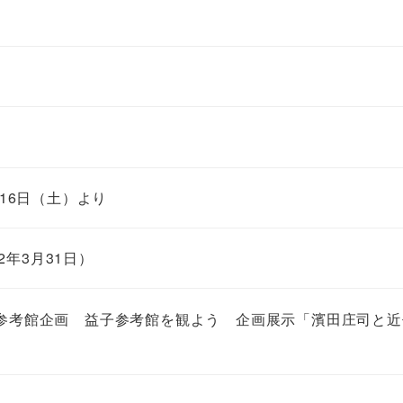
と
16日（土）より
2年3月31日）
参考館企画 益子参考館を観よう 企画展示「濱田庄司と近