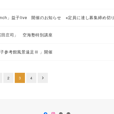
と
ce Ranch」益子live 開催のお知らせ ※定員に達し募集締め
濱田庄司」 空海塾特別講座
子参考館風景遠足Ⅲ 」開催
2
3
4
facebook
instagram
イ
法