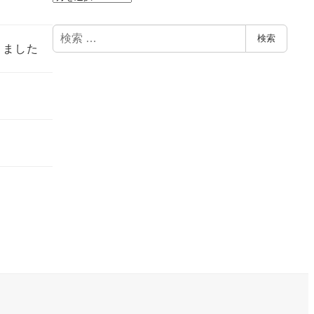
ー
カ
検
検索
切りました
イ
索
ブ