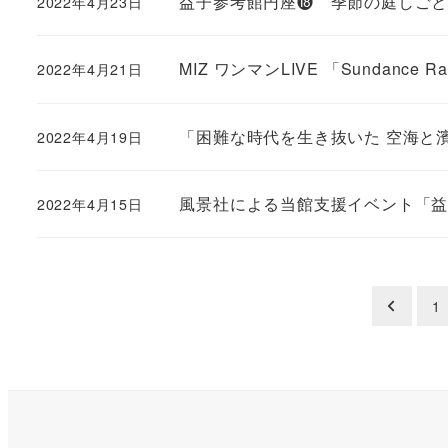
益子参考館円座⓲ 季節の庭しご
2022年4月23日
MIZ ワンマンLIVE 「Sundan
2022年4月21日
「困難な時代を生き抜いた 空海と
2022年4月19日
風景社による当館支援イベント「益
2022年4月15日
投
1
稿
の
ペ