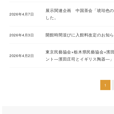
展示関連企画 中国茶会「琥珀色のひと
2026年4月7日
した。
開館時間並びに入館料改定のお知
2026年4月3日
東京民藝協会×栃木県民藝協会×濱
2026年4月2日
ント―濱田庄司とイギリス陶器―」
投
1
稿
の