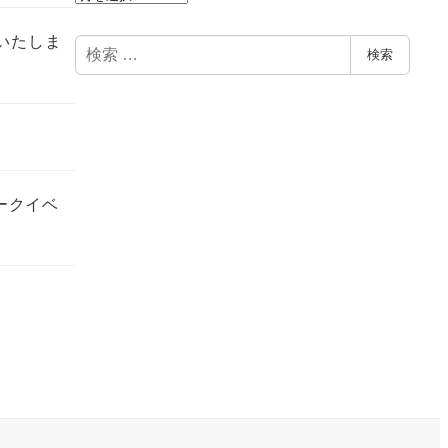
ー
了いたしま
カ
検
検索
イ
索
ブ
ークイベ