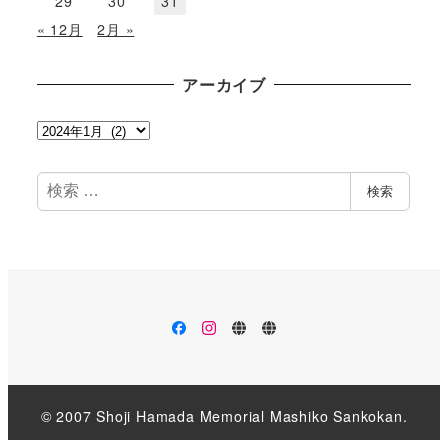
29
30
31
« 12月
2月 »
アーカイブ
ア
ー
カ
検
検索
イ
索
ブ
facebook
instagram
イ
法
ベ
人
ン
公
ト
開
情
報
© 2007 Shoji Hamada Memorial Mashiko Sankokan.