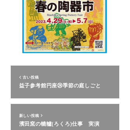
古い投稿
益子参考館円座㉔季節の庭しごと
新しい投稿
濱田窯の轆轤(ろくろ)仕事 実演