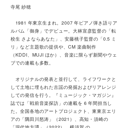
寺尾 紗穂
1981 年東京生まれ。2007 年ピアノ弾き語りア
ルバム「御身」でデビュー。大林宣彦監督の「転
校生 さよならあなた」、安藤桃子監督の「0.5 ミ
リ」など主題歌の提供や、CM 楽曲制作
（KDDI、MUJI ほか）、音楽に限らず新聞やウェ
ブでの連載も多数。
オリジナルの発表と並行して、ライフワークと
して土地に埋もれた古謡の発掘およびリアレンジ
しての発信を行う。『ミュージック・マガジン』
誌では「戦前音楽探訪」の連載を 6 年間担当し
た。全国各地のアートプロジェクト、東東京エリ
アの「隅田川怒涛」（2021）、高知・須崎の
「現代地方譚」（2022）、横須賀 の