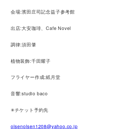
会場:濱田庄司記念益子参考館
出店:大安珈琲、Cafe Novel
調律:須田肇
植物装飾:千田耀子
フライヤー作成:紙月堂
音響:studio baco
✳チケット予約先
olsenolsen1208@yahoo.co.jp