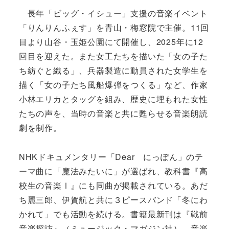
長年「ビッグ・イシュー」支援の音楽イベント
「りんりんふぇす」を青山・梅窓院で主催。11回
目より山谷・玉姫公園にて開催し、2025年に12
回目を迎えた。また女工たちを描いた「女の子た
ち紡ぐと織る」、兵器製造に動員された女学生を
描く「女の子たち風船爆弾をつくる」など、作家
小林エリカとタッグを組み、歴史に埋もれた女性
たちの声を、当時の音楽と共に甦らせる音楽朗読
劇を制作。
NHKドキュメンタリー「Dear にっぽん」のテ
ーマ曲に「魔法みたいに」が選ばれ、教科書『高
校生の音楽Ⅰ』にも同曲が掲載されている。あだ
ち麗三郎、伊賀航と共に３ピースバンド「冬にわ
かれて」でも活動を続ける。書籍最新刊は『戦前
音楽探訪』（ミュージック・マガジン社）。音楽