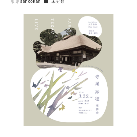
カテゴリー
sankokan
未分類
著
者