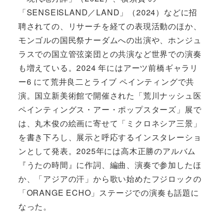
「SENSEISLAND／LAND」（2024）などに招
聘されての、リサーチを経ての表現活動のほか、
モンゴルの国民祭ナーダムへの出演や、ホンジュ
ラスでの国立管弦楽団との共演など世界での演奏
も増えている。2024 年にはアーツ前橋ギャラリ
ー6 にて荒井良二とライブ ペインティングで共
演。国立新美術館で開催された「荒川ナッシュ医
ペインティングス・アー・ポップスターズ」展で
は、丸木俊の絵画に寄せて「ミクロネシア三景」
を書き下ろし、展示と呼応するインスタレーショ
ンとして発表。2025年には高木正勝のアルバム
『うたの時間』に作詞、編曲、演奏で参加したほ
か、「アジアの汗」から歌い始めたフジロックの
「ORANGE ECHO」ステージでの演奏も話題に
なった。