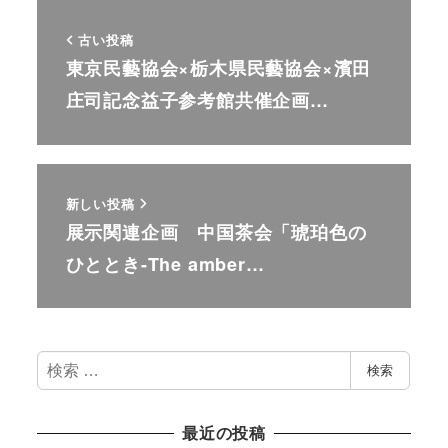
古い投稿
東京民藝協会×栃木県民藝協会×濱田
庄司記念益子参考館共催企画…
新しい投稿
展示関連企画 中国茶会「琥珀色の
ひととき-The amber…
検
検索
索
最近の投稿